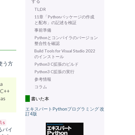
する
TL;DR
11章「Pythonパッケージの作成
と配布」の記述を検証
事前準備
Pythonとコンパイラのバージョン
整合性を確認
Build Tools for Visual Studio 2022
のインストール
を使う方
Python3 C拡張のビルド
Python3 C拡張の実行
参考情報
 a
コラム
l C++
 as
書いた本
エキスパートPythonプログラミング 改
訂4版
ls
るバイ