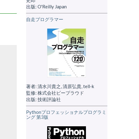
出版: O'Reilly Japan
自走プログラマー
著者: 清水川貴之, 清原弘貴, tell-k
監修: 株式会社ビープラウド
出版: 技術評論社
Pythonプロフェッショナルプログラミ
ング 第3版