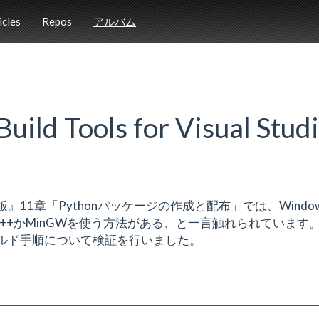
icles
Repos
アルバム
d Tools for Visual Stud
版』11章「Pythonパッケージの作成と配布」では、Windo
al C++かMinGWを使う方法がある、と一言触れられています。
ルド手順について検証を行いました。