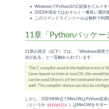
WindowsでPython3のC拡張をビルド
2023年現在ではおそらく一番良い選択
このコマンドラインツールは無料で利用
11章「Pythonパッ
11章の原文（以下）では、「Windows環境でPy
法がある」と一言触れられています。
The C compiler used in the build process is t
Linux-based system or macOS, this would b
can be used (there's a free command-line ve
well. The compiler choice can also be confi
しかし、2023年時点でMinGWはPytho
（というか
）はMinGWをサポー
distutils