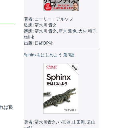
著者: コーリー・アルソフ
監訳: 清水川 貴之
翻訳: 清水川 貴之, 新木 雅也, 大村 和子,
tell-k
出版: 日経BP社
Sphinxをはじめよう 第3版
ルすれば良
著者: 清水川貴之, 小宮健, 山田剛, 若山
史郎