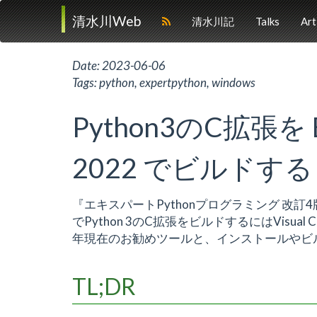
清水川Web
清水川記
Talks
Art
Date:
2023-06-06
Tags:
python
,
expertpython
,
windows
Python3のC拡張を Buil
2022 でビルドする
『エキスパートPythonプログラミング 改訂4
でPython 3のC拡張をビルドするにはVisu
年現在のお勧めツールと、インストールやビ
TL;DR