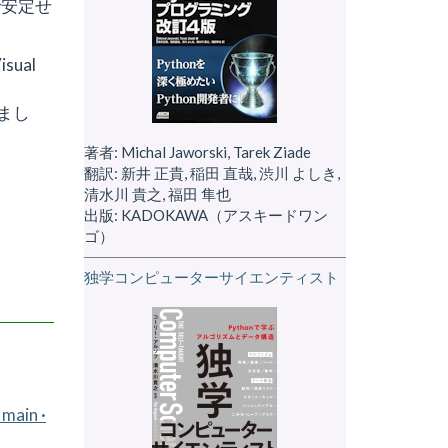
で安定せ
ual
りまし
著者: Michal Jaworski, Tarek Ziade
翻訳: 新井 正貴, 稲田 直哉, 渋川 よしき,
清水川 貴之, 福田 隼也
出版: KADOKAWA（アスキードワン
ゴ）
独学コンピューターサイエンティスト
main ·