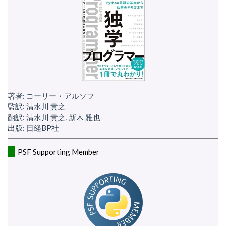
著者: コーリー・アルソフ
監訳: 清水川 貴之
翻訳: 清水川 貴之, 新木 雅也
出版: 日経BP社
PSF Supporting Member