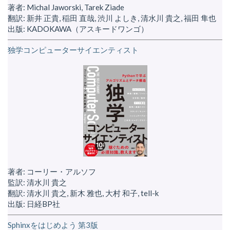
著者: Michal Jaworski, Tarek Ziade
翻訳: 新井 正貴, 稲田 直哉, 渋川 よしき, 清水川 貴之, 福田 隼也
出版: KADOKAWA（アスキードワンゴ）
独学コンピューターサイエンティスト
著者: コーリー・アルソフ
監訳: 清水川 貴之
翻訳: 清水川 貴之, 新木 雅也, 大村 和子, tell-k
出版: 日経BP社
Sphinxをはじめよう 第3版