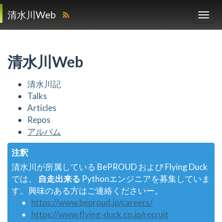
清水川Web
清水川Web
清水川記
Talks
Articles
Repos
アルバム
注釈
清水川が所属している BePROUD および Flying Duck
では、
自走出来る
Pythonエンジニアを募集していま
す。興味のある方はご連絡くださいー。
https://www.beproud.jp/careers/
https://www.flying-duck.co.jp/recruit