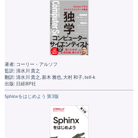
著者: コーリー・アルソフ
監訳: 清水川 貴之
翻訳: 清水川 貴之, 新木 雅也, 大村 和子, tell-k
出版: 日経BP社
Sphinxをはじめよう 第3版