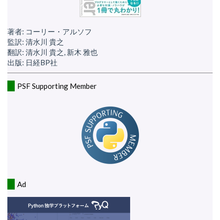
著者: コーリー・アルソフ
監訳: 清水川 貴之
翻訳: 清水川 貴之, 新木 雅也
出版: 日経BP社
PSF Supporting Member
Ad