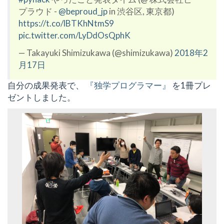
プラウド -
@beproud_jp
in 渋谷区, 東京都)
https://t.co/lBTKhNtmS9
pic.twitter.com/LyDdOsQphK
— Takayuki Shimizukawa (@shimizukawa)
2018年2
月17日
自分の成果発表で、
『独学プログラマー』
を1冊プレ
ゼントしました。