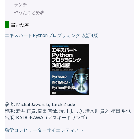
ランチ
やったこと発表
書いた本
エキスパートPythonプログラミング 改訂4版
著者: Michal Jaworski, Tarek Ziade
翻訳: 新井 正貴, 稲田 直哉, 渋川 よしき, 清水川 貴之, 福田 隼也
出版: KADOKAWA（アスキードワンゴ）
独学コンピューターサイエンティスト