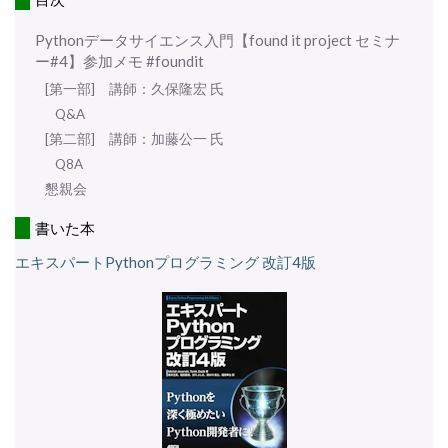
Pythonデータサイエンス入門【found it project セミナ
ー#4】参加メモ #foundit
[第一部] 講師：久保隆宏 氏
Q&A
[第二部] 講師：加藤公一 氏
Q8A
懇親会
書いた本
エキスパートPythonプログラミング 改訂4版