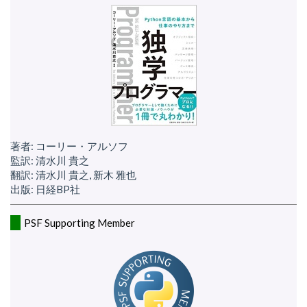
著者: コーリー・アルソフ
監訳: 清水川 貴之
翻訳: 清水川 貴之, 新木 雅也
出版: 日経BP社
PSF Supporting Member