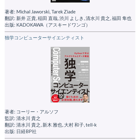
著者: Michal Jaworski, Tarek Ziade
翻訳: 新井 正貴, 稲田 直哉, 渋川 よしき, 清水川 貴之, 福田 隼也
出版: KADOKAWA（アスキードワンゴ）
独学コンピューターサイエンティスト
著者: コーリー・アルソフ
監訳: 清水川 貴之
翻訳: 清水川 貴之, 新木 雅也, 大村 和子, tell-k
出版: 日経BP社