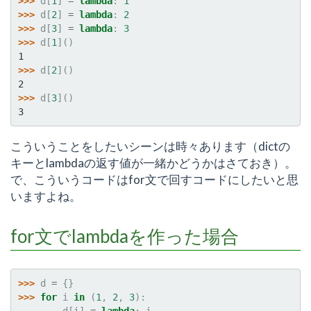
>>> 
d
[
1
]
=
lambda
:
1
>>> 
d
[
2
]
=
lambda
:
2
>>> 
d
[
3
]
=
lambda
:
3
>>> 
d
[
1
]()
1
>>> 
d
[
2
]()
2
>>> 
d
[
3
]()
3
こういうことをしたいシーンは時々あります（dictの
キーとlambdaの返す値が一緒かどうかはさておき）。
で、こういうコードはfor文で回すコードにしたいと思
いますよね。
for文でlambdaを作った場合
>>> 
d
=
{}
>>> 
for
i
in
(
1
,
2
,
3
):