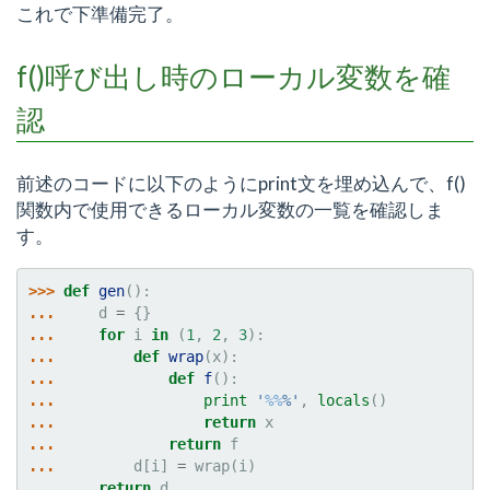
これで下準備完了。
f()呼び出し時のローカル変数を確
認
前述のコードに以下のようにprint文を埋め込んで、f()
関数内で使用できるローカル変数の一覧を確認しま
す。
>>> 
def
gen
():
... 
d
=
{}
... 
for
i
in
(
1
,
2
,
3
):
... 
def
wrap
(
x
):
... 
def
f
():
... 
print
'
%%
%'
,
locals
()
... 
return
x
... 
return
f
... 
d
[
i
]
=
wrap
(
i
)
... 
return
d