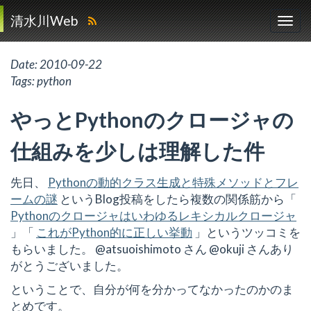
清水川Web
Date:
2010-09-22
Tags:
python
やっとPythonのクロージャの
仕組みを少しは理解した件
先日、
Pythonの動的クラス生成と特殊メソッドとフレ
ームの謎
というBlog投稿をしたら複数の関係筋から「
Pythonのクロージャはいわゆるレキシカルクロージャ
」「
これがPython的に正しい挙動
」というツッコミを
もらいました。 @atsuoishimoto さん @okuji さんあり
がとうございました。
ということで、自分が何を分かってなかったのかのま
とめです。