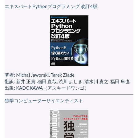
エキスパートPythonプログラミング 改訂4版
著者: Michal Jaworski, Tarek Ziade
翻訳: 新井 正貴, 稲田 直哉, 渋川 よしき, 清水川 貴之, 福田 隼也
出版: KADOKAWA（アスキードワンゴ）
独学コンピューターサイエンティスト