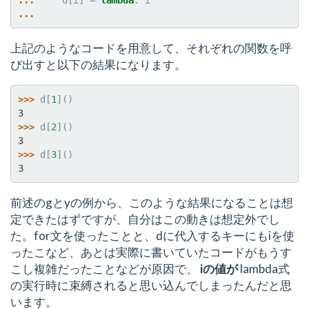
... 
d
[
i
]
=
lambda
:
i
...
上記のようなコードを用意して、それぞれの関数を呼
び出すと以下の結果になります。
>>> 
d
[
1
]()
3
>>> 
d
[
2
]()
3
>>> 
d
[
3
]()
3
前述のgとyの例から、このような結果になることは想
定できたはずですが、自分はこの動きは想定外でし
た。for文を使ったことと、dに代入するキーにもiを使
ったこなど、あとは実際に書いていたコードがもうす
こし複雑だったことなどが原因で、
iの値が
lambda式
の実行時に束縛されると思い込んでしまったんだと思
います。