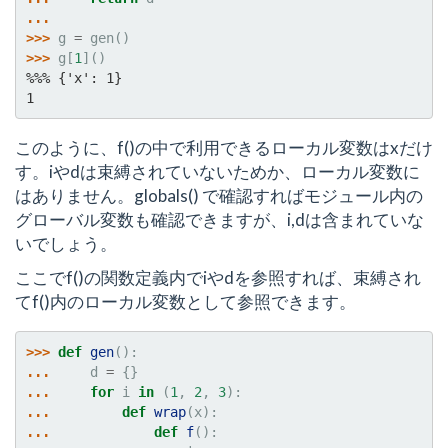
...
>>> 
g
=
gen
()
>>> 
g
[
1
]()
%%% {'x': 1}
1
このように、f()の中で利用できるローカル変数はxだけ
す。iやdは束縛されていないためか、ローカル変数に
はありません。globals() で確認すればモジュール内の
グローバル変数も確認できますが、i,dは含まれていな
いでしょう。
ここでf()の関数定義内でiやdを参照すれば、束縛され
てf()内のローカル変数として参照できます。
>>> 
def
gen
():
... 
d
=
{}
... 
for
i
in
(
1
,
2
,
3
):
... 
def
wrap
(
x
):
... 
def
f
():