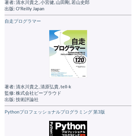
著者: 清水川貴之, 小宮健, 山田剛, 若山史郎
出版: O'Reilly Japan
自走プログラマー
著者: 清水川貴之, 清原弘貴, tell-k
監修: 株式会社ビープラウド
出版: 技術評論社
Pythonプロフェッショナルプログラミング 第3版