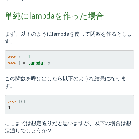
単純にlambdaを作った場合
まず、以下のようにlambdaを使って関数を作るとしま
す。
>>> 
x
=
1
>>> 
f
=
lambda
:
x
この関数を呼び出したら以下のような結果になりま
す。
>>> 
f
()
1
ここまでは想定通りだと思いますが、以下の場合は想
定通りでしょうか？