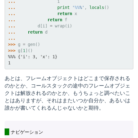
... 
i
... 
print
'
%%
%'
,
locals
()
... 
return
x
... 
return
f
... 
d
[
i
]
=
wrap
(
i
)
... 
return
d
...
>>> 
g
=
gen
()
>>> 
g
[
1
]()
%%% {'i': 3, 'x': 1}
1
あとは、フレームオブジェクトはどこまで保存される
のかとか、コールスタックの途中のフレームオブジェ
クトは解放されるのかとか、もうちょっと調べたいこ
とはありますが、それはまたいつか自分か、あるいは
誰かが書いてくれるんじゃないかと期待。
ナビゲーション