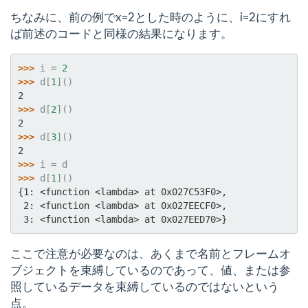
ちなみに、前の例でx=2とした時のように、i=2にすれ
ば前述のコードと同様の結果になります。
>>> 
i
=
2
>>> 
d
[
1
]()
2
>>> 
d
[
2
]()
2
>>> 
d
[
3
]()
2
>>> 
i
=
d
>>> 
d
[
1
]()
{1: <function <lambda> at 0x027C53F0>,
 2: <function <lambda> at 0x027EECF0>,
 3: <function <lambda> at 0x027EED70>}
ここで注意が必要なのは、あくまで名前とフレームオ
ブジェクトを束縛しているのであって、値、または参
照しているデータを束縛しているのではないという
点。