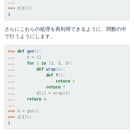
...
>>> 
d
[
1
]()
1
さらにこれらの処理を再利用できるように、関数の中
で行うようにします。
>>> 
def
gen
():
... 
d
=
{}
... 
for
i
in
(
1
,
2
,
3
):
... 
def
wrap
(
x
):
... 
def
f
():
... 
return
x
... 
return
f
... 
d
[
i
]
=
wrap
(
i
)
... 
return
d
...
>>> 
d
=
gen
()
>>> 
d
[
1
]()
1