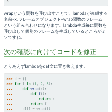
3
wrapという関数を呼び出すことで、lambdaが束縛する
名前=x, フレームオブジェクト=wrap関数のフレーム,
という組み合わせになります。lambda生成毎に関数を
呼び出して個別のフレームを生成しているところがミ
ソですね。
次の確認に向けてコードを修正
とりあえずlambdaをdef文に置き換えます。
>>> 
d
=
{}
>>> 
for
i
in
(
1
,
2
,
3
):
... 
def
wrap
(
x
):
... 
def
f
():
... 
return
x
... 
return
f
... 
d
[
i
]
=
wrap
(
i
)