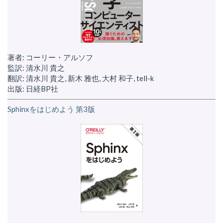
著者: コーリー・アルソフ
監訳: 清水川 貴之
翻訳: 清水川 貴之, 新木 雅也, 大村 和子, tell-k
出版: 日経BP社
Sphinxをはじめよう 第3版