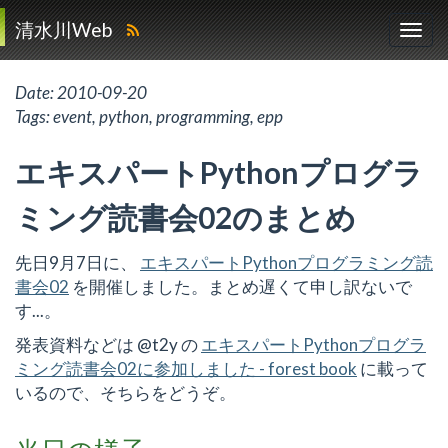
清水川Web
Date:
2010-09-20
Tags:
event
,
python
,
programming
,
epp
エキスパートPythonプログラ
ミング読書会02のまとめ
先日9月7日に、
エキスパートPythonプログラミング読
書会02
を開催しました。まとめ遅くて申し訳ないで
す...。
発表資料などは @t2y の
エキスパートPythonプログラ
ミング読書会02に参加しました - forest book
に載って
いるので、そちらをどうぞ。