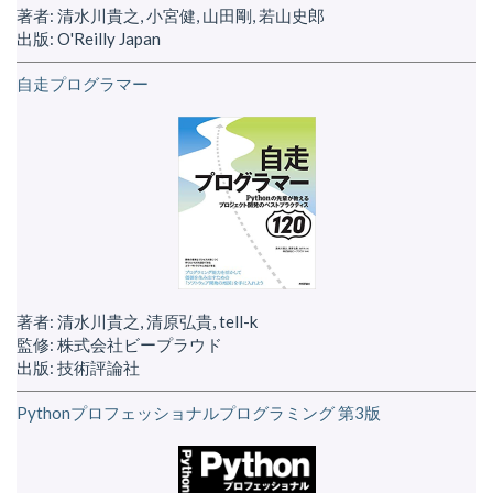
著者: 清水川貴之, 小宮健, 山田剛, 若山史郎
出版: O'Reilly Japan
自走プログラマー
著者: 清水川貴之, 清原弘貴, tell-k
監修: 株式会社ビープラウド
出版: 技術評論社
Pythonプロフェッショナルプログラミング 第3版