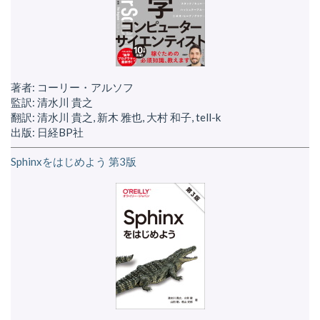
著者: コーリー・アルソフ
監訳: 清水川 貴之
翻訳: 清水川 貴之, 新木 雅也, 大村 和子, tell-k
出版: 日経BP社
Sphinxをはじめよう 第3版