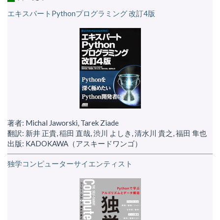
エキスパートPythonプログラミング 改訂4版
著者: Michal Jaworski, Tarek Ziade
翻訳: 新井 正貴, 稲田 直哉, 渋川 よしき, 清水川 貴之, 福田 隼也
出版: KADOKAWA（アスキードワンゴ）
独学コンピューターサイエンティスト