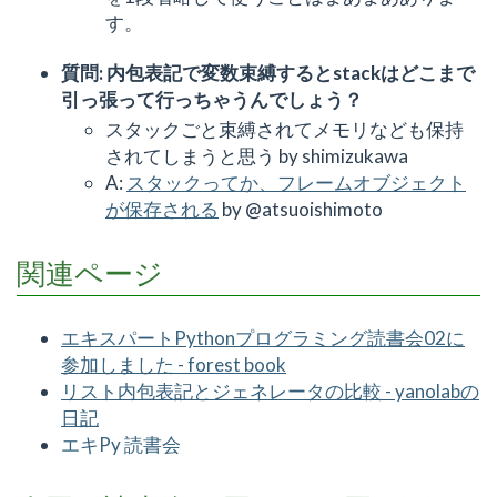
す。
質問: 内包表記で変数束縛するとstackはどこまで
引っ張って行っちゃうんでしょう？
スタックごと束縛されてメモリなども保持
されてしまうと思う by shimizukawa
A:
スタックってか、フレームオブジェクト
が保存される
by @atsuoishimoto
関連ページ
エキスパートPythonプログラミング読書会02に
参加しました - forest book
リスト内包表記とジェネレータの比較 - yanolabの
日記
エキPy 読書会