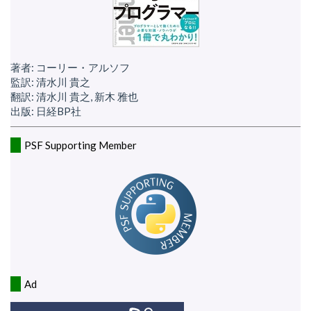
著者: コーリー・アルソフ
監訳: 清水川 貴之
翻訳: 清水川 貴之, 新木 雅也
出版: 日経BP社
PSF Supporting Member
Ad