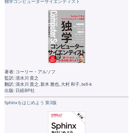
独学コンピューターサイエンティスト
著者: コーリー・アルソフ
監訳: 清水川 貴之
翻訳: 清水川 貴之, 新木 雅也, 大村 和子, tell-k
出版: 日経BP社
Sphinxをはじめよう 第3版