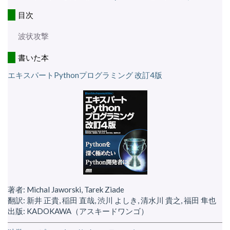
目次
波状攻撃
書いた本
エキスパートPythonプログラミング 改訂4版
著者: Michal Jaworski, Tarek Ziade
翻訳: 新井 正貴, 稲田 直哉, 渋川 よしき, 清水川 貴之, 福田 隼也
出版: KADOKAWA（アスキードワンゴ）