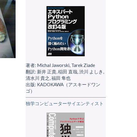
著者: Michal Jaworski, Tarek Ziade
翻訳: 新井 正貴, 稲田 直哉, 渋川 よしき,
清水川 貴之, 福田 隼也
出版: KADOKAWA（アスキードワン
ゴ）
独学コンピューターサイエンティスト