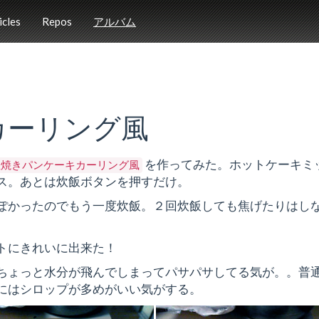
icles
Repos
アルバム
カーリング風
を作ってみた。ホットケーキミ
釜焼きパンケーキカーリング風
ス。あとは炊飯ボタンを押すだけ。
ぽかったのでもう一度炊飯。２回炊飯しても焦げたりはし
トにきれいに出来た！
ちょっと水分が飛んでしまってパサパサしてる気が。。普
にはシロップが多めがいい気がする。