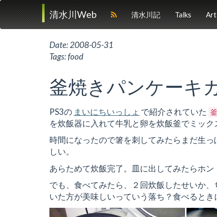
清水川Web
清水川記
Talks
Art
Date:
2008-05-31
Tags:
food
釜焼きパンケーキ
PS3の
まいにちいっしょ
で紹介されていた
を炊飯器に入れて牛乳と卵を炊飯釜でミック
時間になったので箸を刺してみたらまだ生っ
しい。
あらためて炊飯完了。皿に出してみたらホン
でも、食べてみたら、２回炊飯したせいか、
いた方が美味しいっていう落ち？食べるとき