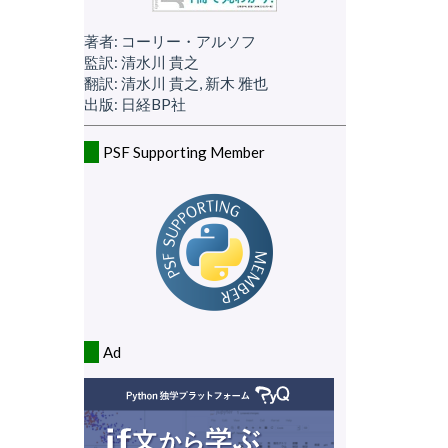
著者: コーリー・アルソフ
監訳: 清水川 貴之
翻訳: 清水川 貴之, 新木 雅也
出版: 日経BP社
PSF Supporting Member
Ad