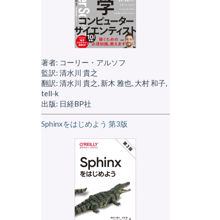
著者: コーリー・アルソフ
監訳: 清水川 貴之
翻訳: 清水川 貴之, 新木 雅也, 大村 和子,
tell-k
出版: 日経BP社
Sphinxをはじめよう 第3版