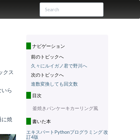
ナビゲーション
前のトピックへ
久々にルイガノ君で野川へ
ックス
次のトピックへ
進数変換しても回文数
ないら
目次
釜焼きパンケーキカーリング風
通に焼
書いた本
エキスパートPythonプログラミング 改
訂4版