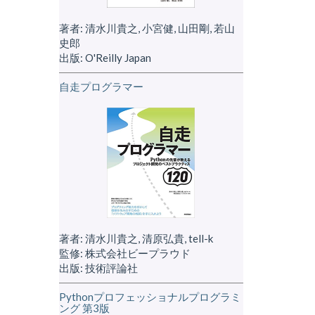
著者: 清水川貴之, 小宮健, 山田剛, 若山
史郎
出版: O'Reilly Japan
自走プログラマー
著者: 清水川貴之, 清原弘貴, tell-k
監修: 株式会社ビープラウド
出版: 技術評論社
Pythonプロフェッショナルプログラミ
ング 第3版