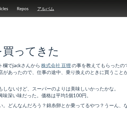
icles
Repos
アルバム
を買ってきた
欄でjackさんから
株式会社 豆狸
の事を教えてもらったの
店があったので、仕事の途中、乗り換えのときに買うこと
もしないけど、スーパーのよりは美味しいかったかな。
味深い味だった。価格は平均1個100円。
い。どんなんだろう？錦糸卵とか乗ってるやつ？うーん、