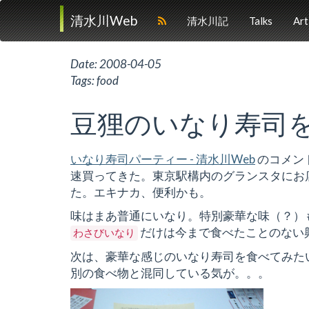
清水川Web
清水川記
Talks
Art
Date:
2008-04-05
Tags:
food
豆狸のいなり寿司
いなり寿司パーティー - 清水川Web
のコメント
速買ってきた。東京駅構内のグランスタにお
た。エキナカ、便利かも。
味はまあ普通にいなり。特別豪華な味（？）
だけは今まで食べたことのない興
わさびいなり
次は、豪華な感じのいなり寿司を食べてみた
別の食べ物と混同している気が。。。