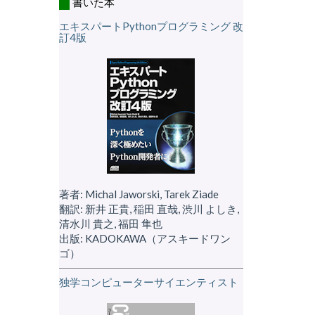
書いた本
エキスパートPythonプログラミング 改
訂4版
著者: Michal Jaworski, Tarek Ziade
翻訳: 新井 正貴, 稲田 直哉, 渋川 よしき,
清水川 貴之, 福田 隼也
出版: KADOKAWA（アスキードワン
ゴ）
独学コンピューターサイエンティスト