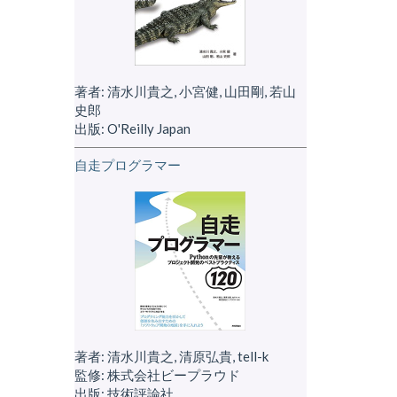
著者: 清水川貴之, 小宮健, 山田剛, 若山
史郎
出版: O'Reilly Japan
自走プログラマー
著者: 清水川貴之, 清原弘貴, tell-k
監修: 株式会社ビープラウド
出版: 技術評論社