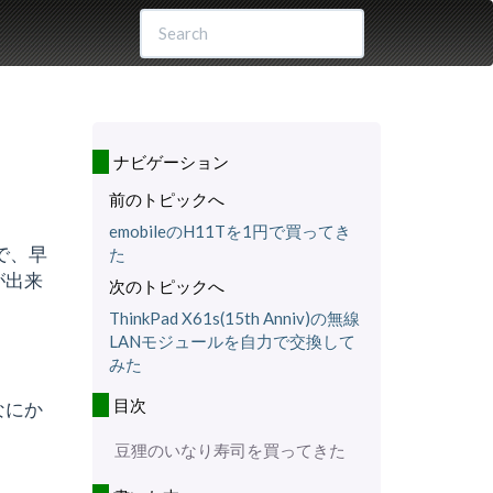
ナビゲーション
前のトピックへ
emobileのH11Tを1円で買ってき
で、早
た
が出来
次のトピックへ
ThinkPad X61s(15th Anniv)の無線
LANモジュールを自力で交換して
みた
目次
なにか
豆狸のいなり寿司を買ってきた