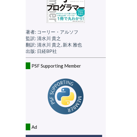
著者: コーリー・アルソフ
監訳: 清水川 貴之
翻訳: 清水川 貴之, 新木 雅也
出版: 日経BP社
PSF Supporting Member
Ad