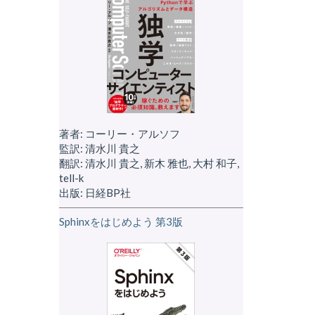
著者: コーリー・アルソフ
監訳: 清水川 貴之
翻訳: 清水川 貴之, 新木 雅也, 大村 和子,
tell-k
出版: 日経BP社
Sphinxをはじめよう 第3版