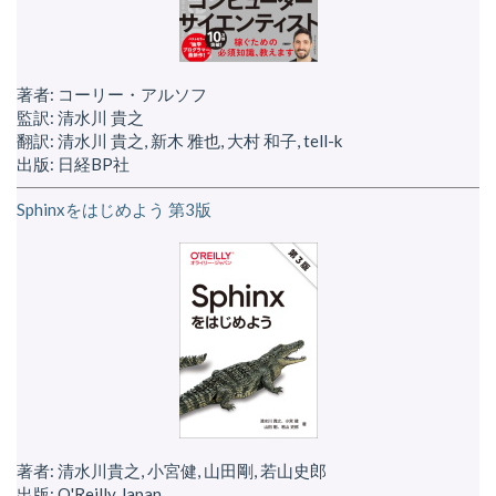
著者: コーリー・アルソフ
監訳: 清水川 貴之
翻訳: 清水川 貴之, 新木 雅也, 大村 和子, tell-k
出版: 日経BP社
Sphinxをはじめよう 第3版
著者: 清水川貴之, 小宮健, 山田剛, 若山史郎
出版: O'Reilly Japan