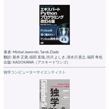
著者: Michal Jaworski, Tarek Ziade
翻訳: 新井 正貴, 稲田 直哉, 渋川 よしき, 清水川 貴之, 福田 隼也
出版: KADOKAWA（アスキードワンゴ）
独学コンピューターサイエンティスト