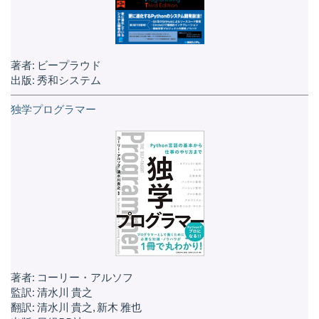
著者: ビープラウド
出版: 秀和システム
独学プログラマー
著者: コーリー・アルソフ
監訳: 清水川 貴之
翻訳: 清水川 貴之, 新木 雅也