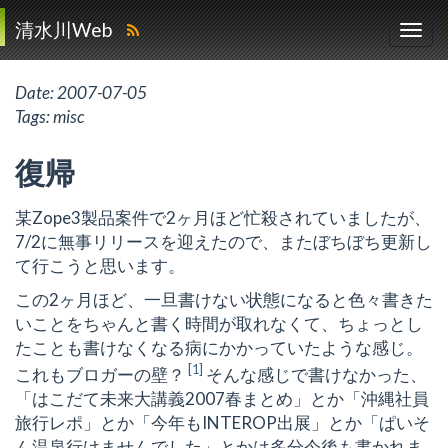
清水川Web
Date:
2007-07-05
Tags:
misc
復帰
某Zope3製品案件で2ヶ月ほど忙殺されていましたが、
7/2に無事リリースを迎えたので、またぼちぼち更新し
て行こうと思います。
この2ヶ月ほど、一旦書けない状態になると色々書きた
いことをちゃんと書く時間が取れなくて、ちょっとし
たことも書けなくなる病にかかっていたような感じ。
[
1
]
これもブロガーの壁？
そんな感じで書けなかった、
「はこだて未来大講義2007春まとめ」とか「沖縄社員
旅行レポ」とか「今年もINTEROP出展」とか「ぱいそ
ん温泉行けませんでした」とかは多分今後も書かれま