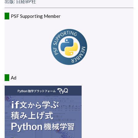
出版: 日経BP社
PSF Supporting Member
Ad