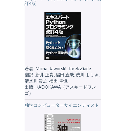
訂4版
著者: Michal Jaworski, Tarek Ziade
翻訳: 新井 正貴, 稲田 直哉, 渋川 よしき,
清水川 貴之, 福田 隼也
出版: KADOKAWA（アスキードワン
ゴ）
独学コンピューターサイエンティスト