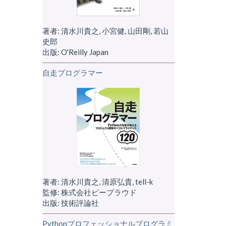
著者: 清水川貴之, 小宮健, 山田剛, 若山
史郎
出版: O'Reilly Japan
自走プログラマー
著者: 清水川貴之, 清原弘貴, tell-k
監修: 株式会社ビープラウド
出版: 技術評論社
Pythonプロフェッショナルプログラミ