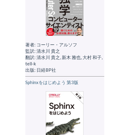
著者: コーリー・アルソフ
監訳: 清水川 貴之
翻訳: 清水川 貴之, 新木 雅也, 大村 和子,
tell-k
出版: 日経BP社
Sphinxをはじめよう 第3版