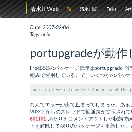
清水川Web
清水川記
Talks
Art
Date:
2007-02-06
Tags:
unix
portupgrade
FreeBSDのパッケージ管理はportupgradeで
組みで運用している。で、いくつかのパッケージ
なんてエラーが出て止まってしまった。あぁ
90342
からのスレッドで回避策が提示されていた。結局
あたりをコメントアウトした状態でport
601101
トを解除して残りのパッケージも更新した。