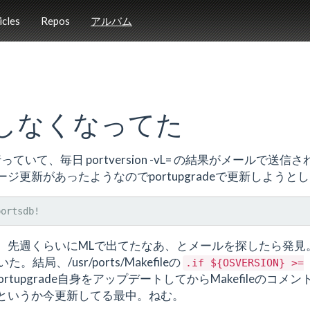
icles
Repos
アルバム
が動作しなくなってた
行っていて、毎日 portversion -vL= の結果がメールで送信
更新があったようなのでportupgradeで更新しようとし
、先週くらいにMLで出てたなあ、とメールを探したら発見
、/usr/ports/Makefileの
.if
${OSVERSION}
>=
upgrade自身をアップデートしてからMakefileのコメン
というか今更新してる最中。ねむ。