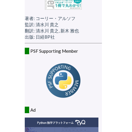
著者: コーリー・アルソフ
監訳: 清水川 貴之
翻訳: 清水川 貴之, 新木 雅也
出版: 日経BP社
PSF Supporting Member
Ad