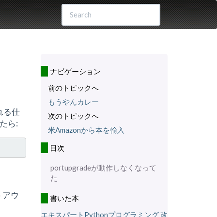
ナビゲーション
前のトピックへ
もうやんカレー
される仕
次のトピックへ
たら:
米Amazonから本を輸入
目次
portupgradeが動作しなくなって
。
た
トアウ
書いた本
エキスパートPythonプログラミング 改