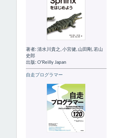
著者: 清水川貴之, 小宮健, 山田剛, 若山
史郎
出版: O'Reilly Japan
自走プログラマー