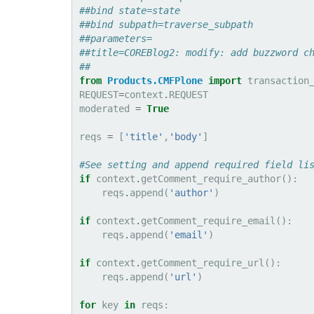
##bind state=state
##bind subpath=traverse_subpath
##parameters=
##title=COREBlog2: modify: add buzzword c
##
from
Products.CMFPlone
import
transaction
REQUEST
=
context
.
REQUEST
moderated
=
True
reqs
=
[
'title'
,
'body'
]
#See setting and append required field li
if
context
.
getComment_require_author
():
reqs
.
append
(
'author'
)
if
context
.
getComment_require_email
():
reqs
.
append
(
'email'
)
if
context
.
getComment_require_url
():
reqs
.
append
(
'url'
)
for
key
in
reqs
: