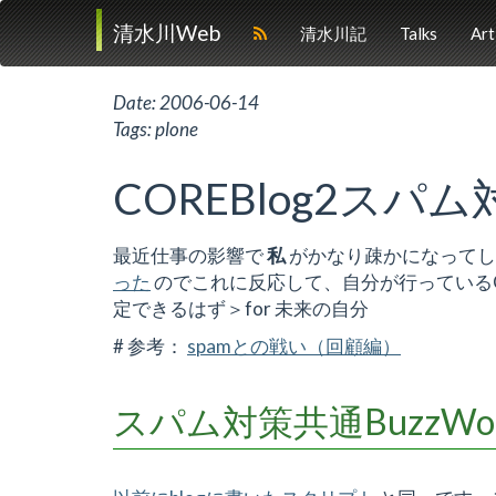
清水川Web
清水川記
Talks
Art
Date:
2006-06-14
Tags:
plone
COREBlog2スパム
最近仕事の影響で
私
がかなり疎かになってし
った
のでこれに反応して、自分が行っているC
定できるはず＞for 未来の自分
# 参考：
spamとの戦い（回顧編）
スパム対策共通BuzzW