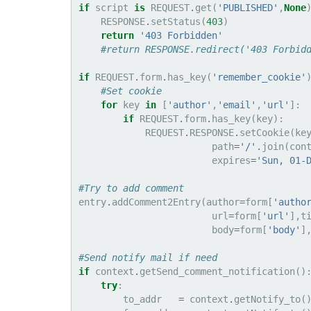
if
script
is
REQUEST
.
get
(
'PUBLISHED'
,
None
RESPONSE
.
setStatus
(
403
)
return
'403 Forbidden'
#return RESPONSE.redirect('403 Forbid
if
REQUEST
.
form
.
has_key
(
'remember_cookie'
#Set cookie
for
key
in
[
'author'
,
'email'
,
'url'
]:
if
REQUEST
.
form
.
has_key
(
key
):
REQUEST
.
RESPONSE
.
setCookie
(
ke
path
=
'/'
.
join
(
con
expires
=
'Sun, 01-
#Try to add comment
entry
.
addComment2Entry
(
author
=
form
[
'autho
url
=
form
[
'url'
],
t
body
=
form
[
'body'
]
#Send notify mail if need
if
context
.
getSend_comment_notification
()
try
:
to_addr
=
context
.
getNotify_to
(