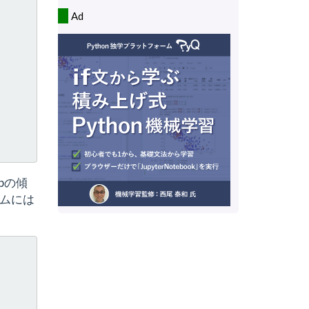
Ad
pの傾
ームには