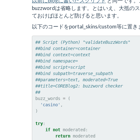
以前にblogに書いたスクリプト
と同一です。
buzzwordは省略します。とはいえ、大抵の
ておけばほとんど防げると思います。
以下のコードをportal_skins/custom等に置
## Script (Python) "validateBuzzWords"
##bind container=container
##bind context=context
##bind namespace=
##bind script=script
##bind subpath=traverse_subpath
##parameters=text, moderated=True
##title=COREBlog2: buzzword checker
##
buzz_words
=
(
'casino'
,
)
try
:
if
not
moderated
:
return
moderated