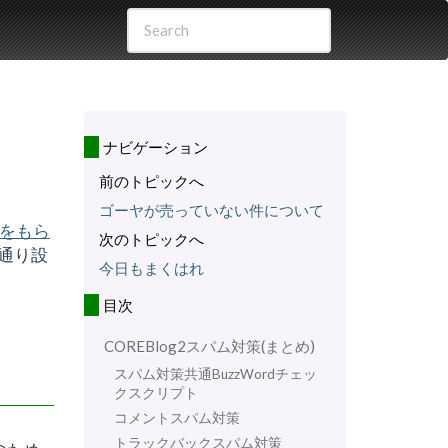
ナビゲーション
前のトピックへ
ゴーヤが売っていない件について
ckをもら
次のトピックへ
一通り設
今日もまくはれ
目次
COREBlog2スパム対策(まとめ)
スパム対策共通BuzzWordチェッ
クスクリプト
コメントスパム対策
トラックバックスパム対策