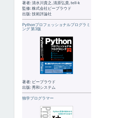
著者: 清水川貴之, 清原弘貴, tell-k
監修: 株式会社ビープラウド
出版: 技術評論社
Pythonプロフェッショナルプログラミ
ング 第3版
著者: ビープラウド
出版: 秀和システム
独学プログラマー