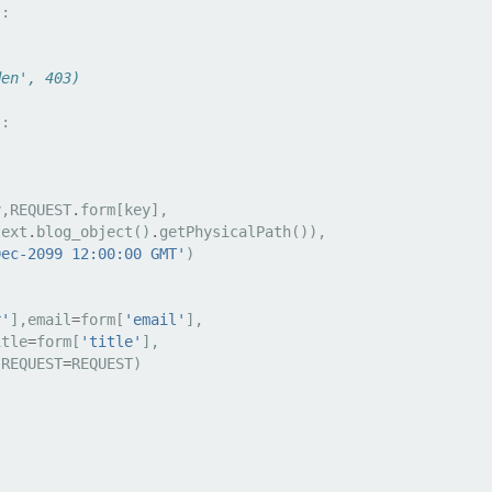
):
den', 403)
):
y
,
REQUEST
.
form
[
key
],
text
.
blog_object
()
.
getPhysicalPath
()),
Dec-2099 12:00:00 GMT'
)
r'
],
email
=
form
[
'email'
],
itle
=
form
[
'title'
],
,
REQUEST
=
REQUEST
)
:
)