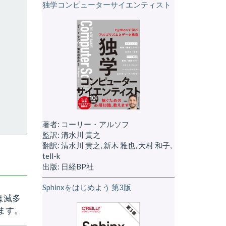
独学コンピューターサイエンティスト
著者: コーリー・アルソフ
監訳: 清水川 貴之
翻訳: 清水川 貴之, 新木 雅也, 大村 和子,
tell-k
出版: 日経BP社
Sphinxをはじめよう 第3版
は滅多
ます。