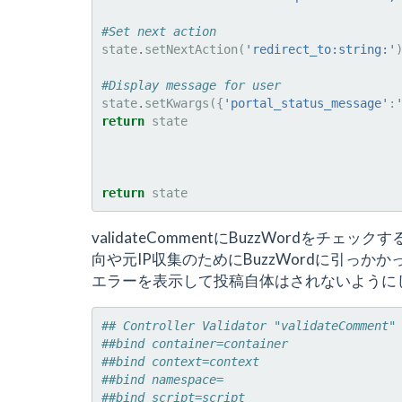
#Set next action
state
.
setNextAction
(
'redirect_to:string:'
#Display message for user
state
.
setKwargs
({
'portal_status_message'
:
return
state
return
state
validateCommentにBuzzWordを
向や元IP収集のためにBuzzWordに引っ
エラーを表示して投稿自体はされないように
## Controller Validator "validateComment"
##bind container=container
##bind context=context
##bind namespace=
##bind script=script