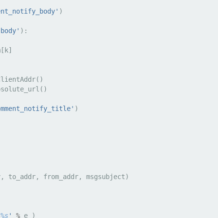
)
ent_notify_body'
)
'body'
):
m
[
k
]
ClientAddr
()
bsolute_url
()
omment_notify_title'
)
y
,
to_addr
,
from_addr
,
msgsubject
)
 
%s
'
%
e
)