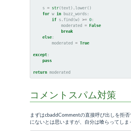
s
=
str
(
text
)
.
lower
()
for
w
in
buzz_words
:
if
s
.
find
(
w
)
>=
0
:
moderated
=
False
break
else
:
moderated
=
True
except
:
pass
return
moderated
コメントスパム対策
まずはcbaddCommentの直接呼び出し
にないとは思いますが、自分は喰らってしまっ