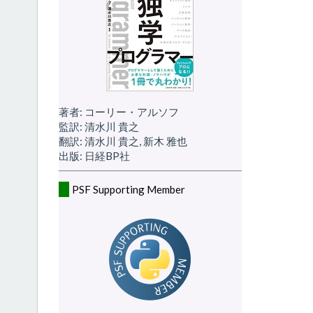
著者: コーリー・アルソフ
監訳: 清水川 貴之
翻訳: 清水川 貴之, 新木 雅也
出版: 日経BP社
PSF Supporting Member