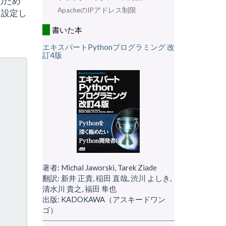
のため
ApacheのIPアドレス制限
を設定し
書いた本
エキスパートPythonプログラミング 改
訂4版
著者: Michal Jaworski, Tarek Ziade
翻訳: 新井 正貴, 稲田 直哉, 渋川 よしき,
清水川 貴之, 福田 隼也
出版: KADOKAWA（アスキードワン
ゴ）