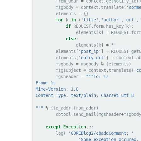
from_addr
=
context
.
getNotify_to
(
msgbody
=
context
.
translate
(
'comm
elements
=
{}
for
k
in
(
'title'
,
'author'
,
'url'
,
if
REQUEST
.
form
.
has_key
(
k
):
elements
[
k
]
=
REQUEST
.
for
else
:
elements
[
k
]
=
''
elements
[
'post_ip'
]
=
REQUEST
.
get
elements
[
'entry_url'
]
=
context
.
a
msgbody
=
msgbody
%
(
elements
)
msgsubject
=
context
.
translate
(
'c
mgsheader
=
"""To: 
%s
From: 
%s
Mime-Version: 1.0
Content-Type: text/plain; Charset=utf-8
"""
%
(
to_addr
,
from_addr
)
cbtool
.
send_mail
(
mgsheader
+
msgbod
except
Exception
,
e
:
log
(
'COREBlog2/cbaddComment: '
'Some exception occured,