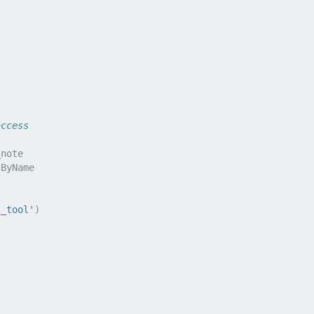
"
access
_note
lByName
2_tool'
)