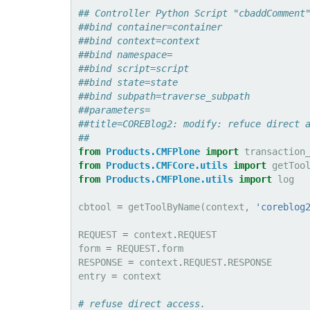
## Controller Python Script "cbaddComment
##bind container=container
##bind context=context
##bind namespace=
##bind script=script
##bind state=state
##bind subpath=traverse_subpath
##parameters=
##title=COREBlog2: modify: refuce direct 
##
from
Products.CMFPlone
import
transaction
from
Products.CMFCore.utils
import
getToo
from
Products.CMFPlone.utils
import
log
cbtool
=
getToolByName
(
context
,
'coreblog
REQUEST
=
context
.
REQUEST
form
=
REQUEST
.
form
RESPONSE
=
context
.
REQUEST
.
RESPONSE
entry
=
context
# refuse direct access.