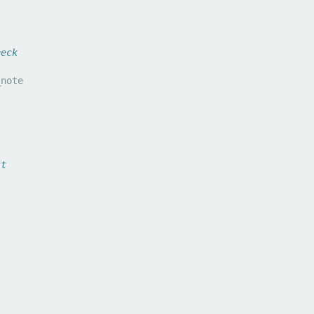
heck
_note
st