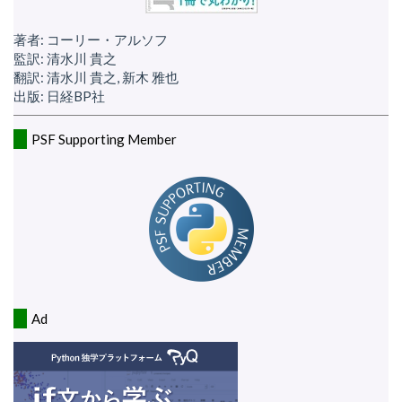
著者: コーリー・アルソフ
監訳: 清水川 貴之
翻訳: 清水川 貴之, 新木 雅也
出版: 日経BP社
PSF Supporting Member
Ad