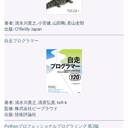
著者: 清水川貴之, 小宮健, 山田剛, 若山史郎
出版: O'Reilly Japan
自走プログラマー
著者: 清水川貴之, 清原弘貴, tell-k
監修: 株式会社ビープラウド
出版: 技術評論社
Pythonプロフェッショナルプログラミング 第3版