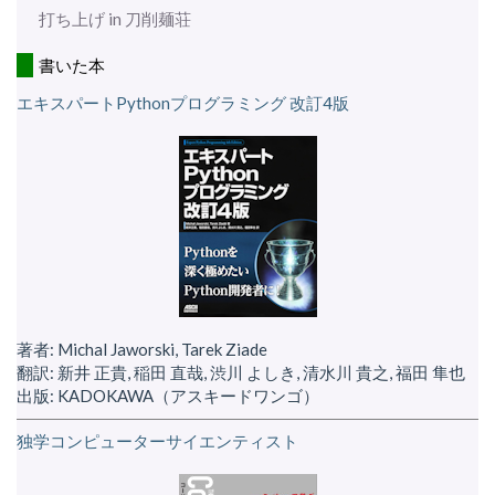
打ち上げ in 刀削麺荘
書いた本
エキスパートPythonプログラミング 改訂4版
著者: Michal Jaworski, Tarek Ziade
翻訳: 新井 正貴, 稲田 直哉, 渋川 よしき, 清水川 貴之, 福田 隼也
出版: KADOKAWA（アスキードワンゴ）
独学コンピューターサイエンティスト