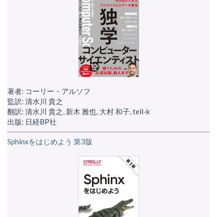
著者: コーリー・アルソフ
監訳: 清水川 貴之
翻訳: 清水川 貴之, 新木 雅也, 大村 和子, tell-k
出版: 日経BP社
Sphinxをはじめよう 第3版