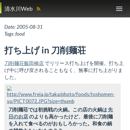
清水川Web
Date:
2005-08-31
Tags:
food
打ち上げ in 刀削麺荘
刀削麺荘飯田橋店
でリリース打ち上げを開催。打ち上
げ中に呼び戻されることもなく、無事に打ち上がりま
した。
刀削麺荘では初挑戦の火鍋。この店の火鍋は
先
日のお店
のよりも高かったけど、最後に刀削麺
を入れて食べるのがおもしろかった。和食の鍋